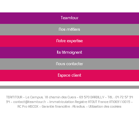
Teamtour
Nos métiers
Notre expertise
Ils témoignent
Nous contacter
Espace client
TEAMTOUR -
Le Campus, 18 chemin des Cuers
–
69 570
DARDILLY
- Tél. :
04 72 57 94
94
-
contact@teamtour.fr
- Immatriculation Registre ATOUT France IM069110015 -
RC Pro HISCOX - Garantie financière : Atradius. -
Utilisation des cookies