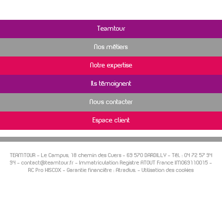
Teamtour
Nos métiers
Notre expertise
Ils témoignent
Nous contacter
Espace client
TEAMTOUR -
Le Campus, 18 chemin des Cuers
–
69 570
DARDILLY
- Tél. :
04 72 57 94
94
-
contact@teamtour.fr
- Immatriculation Registre ATOUT France IM069110015 -
RC Pro HISCOX - Garantie financière : Atradius. -
Utilisation des cookies