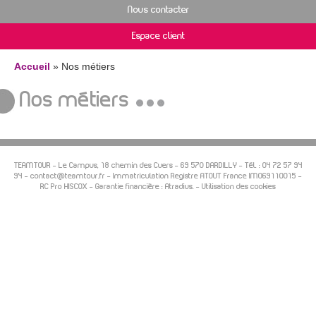
Nous contacter
Espace client
Accueil
» Nos métiers
Nos métiers
TEAMTOUR -
Le Campus, 18 chemin des Cuers
–
69 570
DARDILLY
- Tél. :
04 72 57 94
94
-
contact@teamtour.fr
- Immatriculation Registre ATOUT France IM069110015 -
RC Pro HISCOX - Garantie financière : Atradius. -
Utilisation des cookies