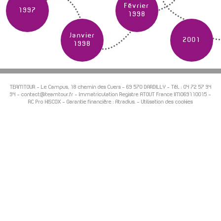
Février
1997
1998
Janvier
2001
1998
TEAMTOUR -
Le Campus, 18 chemin des Cuers
–
69 570
DARDILLY
- Tél. :
04 72 57 94
94
-
contact@teamtour.fr
- Immatriculation Registre ATOUT France IM069110015 -
RC Pro HISCOX - Garantie financière : Atradius. -
Utilisation des cookies